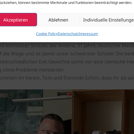
ückziehen, können bestimmte Merkmale und Funktionen beeinträchtigt werden.
chiedlicher nicht sein könnten
Akzeptieren
Ablehnen
Individuelle Einstellung
nn auch unsere beiden neusten Zuwächse, zwei Schüler a
lvieren und bestanden beide direkt das AFF Level 1. Herzl
Cookie Policy
Datenschutz
Impressum
nterschiedlicher nicht sein könnten: Der Eine, der Sohn eine
d leichtester Schüler, der Andere, 31 Jahre, deutscher Meis
f die Wage und ist damit unser schwerster Schüler. Die bei
terschiedlichen Exit-Gewichte somit vor eine ziemliche He
ng ohne Probleme meisterten.
ommen im Verein, Tom und Dominik! Schön, dass ihr da sei