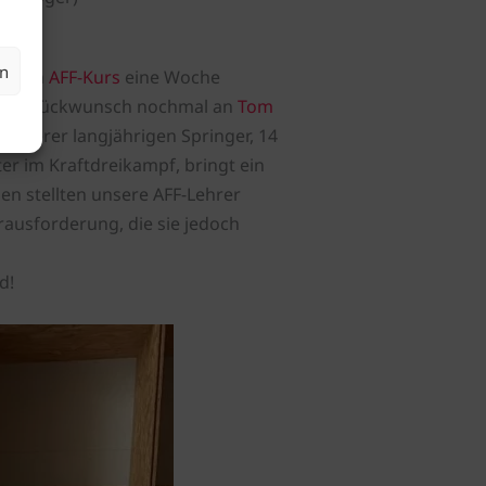
en
us dem
AFF-Kurs
eine Woche
ichen Glückwunsch nochmal an
Tom
r unserer langjährigen Springer, 14
ter im Kraftdreikampf, bringt ein
den stellten unsere AFF-Lehrer
rausforderung, die sie jedoch
d!