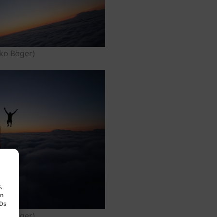
iko Böger)
,
en
IDs
iko Böger)