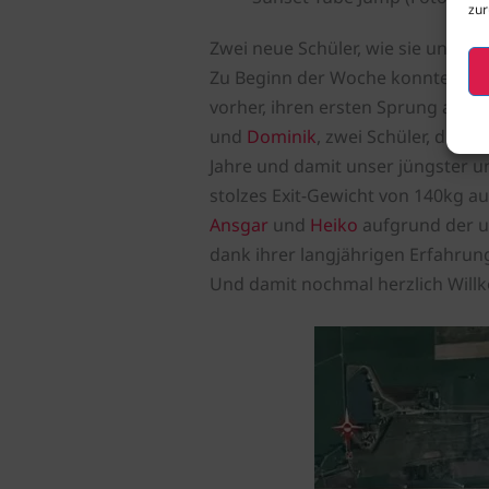
zur
Zwei neue Schüler, wie sie unters
Zu Beginn der Woche konnten da
vorher, ihren ersten Sprung abso
und
Dominik
, zwei Schüler, die u
Jahre und damit unser jüngster un
stolzes Exit-Gewicht von 140kg au
Ansgar
und
Heiko
aufgrund der un
dank ihrer langjährigen Erfahru
Und damit nochmal herzlich Willk