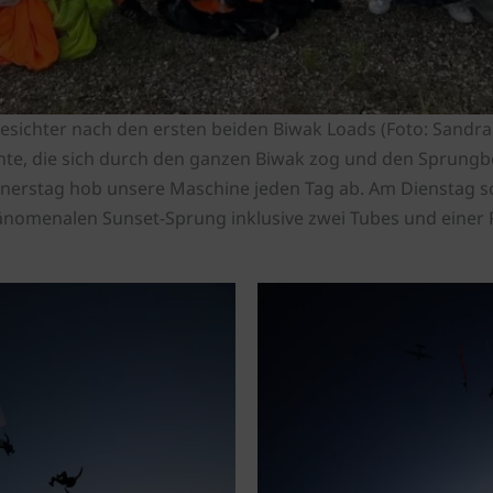
esichter nach den ersten beiden Biwak Loads (Foto: Sandra
nte, die sich durch den ganzen Biwak zog und den Sprungb
nerstag hob unsere Maschine jeden Tag ab. Am Dienstag sc
nomenalen Sunset-Sprung inklusive zwei Tubes und einer