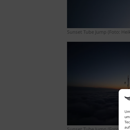
Sunset Tube Jump (Foto: Hei
Um 
um 
Tec
auf
Sunset Tube Jump (Foto: Hei